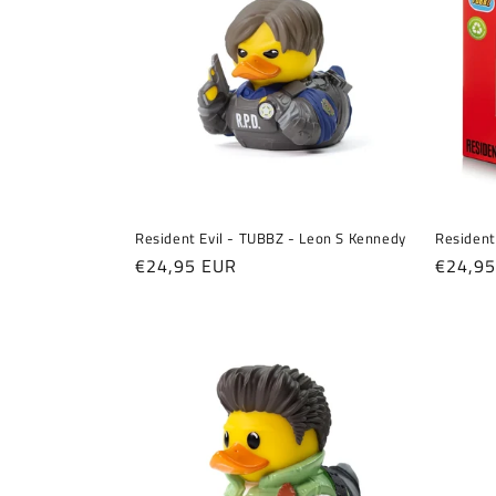
o
r
i
e
Resident Evil - TUBBZ - Leon S Kennedy
Resident
:
Normaler
€24,95 EUR
Normal
€24,9
Preis
Preis