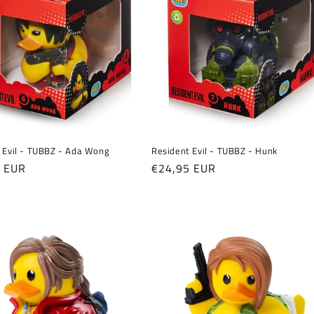
 Evil - TUBBZ - Ada Wong
Resident Evil - TUBBZ - Hunk
er
5 EUR
Normaler
€24,95 EUR
Preis