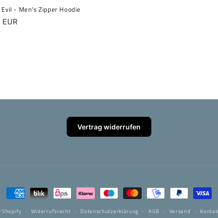
 Evil - Men's Zipper Hoodie
er
5 EUR
Vertrag widerrufen
Zahlungsmethoden
 Shopify
Widerrufsrecht
Datenschutzerklärung
AGB
Versand
Kontak