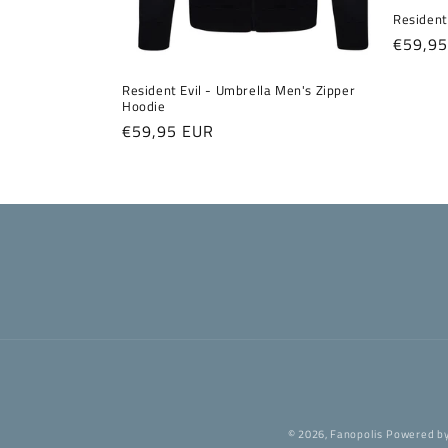
Resident
Normal
€59,9
Preis
Resident Evil - Umbrella Men's Zipper
Hoodie
Normaler
€59,95 EUR
Preis
© 2026,
Fanopolis
Powered by