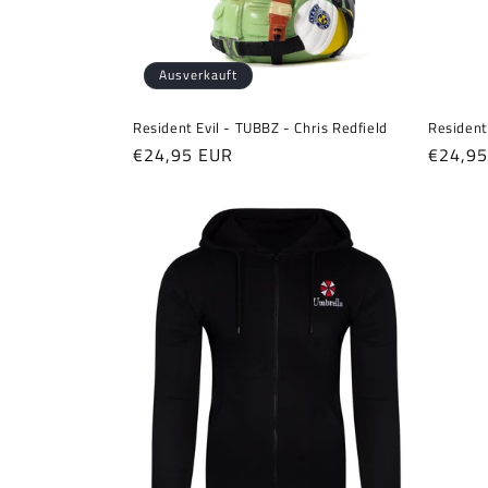
Ausverkauft
Resident Evil - TUBBZ - Chris Redfield
Resident
Normaler
€24,95 EUR
Normal
€24,9
Preis
Preis