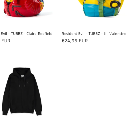
 Evil - TUBBZ - Claire Redfield
Resident Evil - TUBBZ - Jill Valentine
er
5 EUR
Normaler
€24,95 EUR
Preis