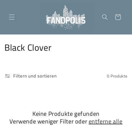
Direkt
zum
Inhalt
Warenkorb
K
Black Clover
a
t
Filtern und sortieren
0 Produkte
e
g
o
Keine Produkte gefunden
r
Verwende weniger Filter oder
entferne alle
i