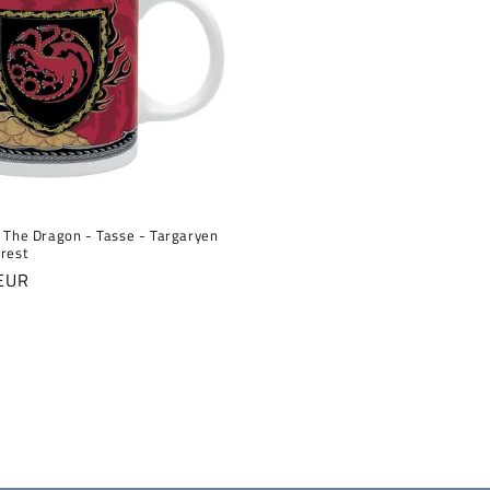
 The Dragon - Tasse - Targaryen
rest
er
EUR