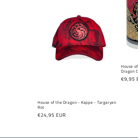
o
r
i
e
House of
Dragon C
:
Normal
€9,95 
Preis
House of the Dragon - Kappe - Targaryen
Rot
Normaler
€24,95 EUR
Preis