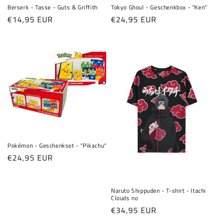
Berserk - Tasse - Guts & Griffith
Tokyo Ghoul - Geschenkbox - "Ken"
Normaler
€14,95 EUR
Normaler
€24,95 EUR
Preis
Preis
Pokémon - Geschenkset - "Pikachu"
Normaler
€24,95 EUR
Preis
Naruto Shippuden - T-shirt - Itachi
Clouds no
Normaler
€34,95 EUR
Preis