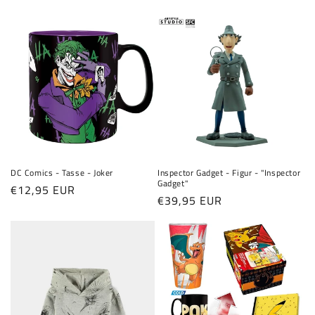
Preis
DC Comics - Tasse - Joker
Inspector Gadget - Figur - "Inspector
Gadget"
Normaler
€12,95 EUR
Normaler
€39,95 EUR
Preis
Preis