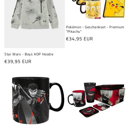
Pokémon - Geschenkset - Premium
"Pikachu"
Normaler
€34,95 EUR
Preis
Star Wars - Boys AOP Hoodie
Normaler
€39,95 EUR
Preis