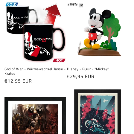
God of War - Wärmewechsel Tasse -
Disney - Figur - "Mickey"
Kratos
Normaler
€29,95 EUR
Normaler
€12,95 EUR
Preis
Preis