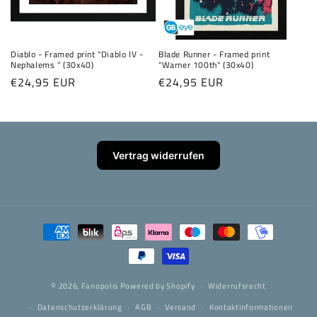
Diablo - Framed print "Diablo IV -
Blade Runner - Framed print
Nephalems " (30x40)
"Warner 100th" (30x40)
Normaler
€24,95 EUR
Normaler
€24,95 EUR
Preis
Preis
Vertrag widerrufen
Zahlungsmethoden
© 2026,
Fanopolis
Powered by Shopify
Widerrufsrecht
Datenschutzerklärung
AGB
Versand
Kontaktinformationen