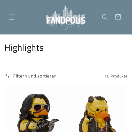
Direkt
zum
Inhalt
Warenkorb
K
Highlights
a
t
Filtern und sortieren
16 Produkte
e
g
o
r
i