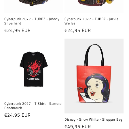
e
:
Cyberpunk 2077 - TUBBZ - Johnny
Cyberpunk 2077 - TUBBZ - Jackie
Silverhand
Welles
Normaler
€24,95 EUR
Normaler
€24,95 EUR
Preis
Preis
Cyberpunk 2077 - T-Shirt - Samurai
Bandmerch
Normaler
€24,95 EUR
Disney - Snow White - Shopper Bag
Preis
Normaler
€49,95 EUR