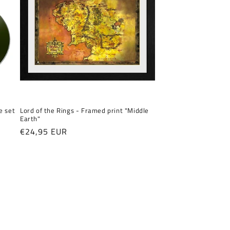
e set
Lord of the Rings - Framed print "Middle
Earth"
Normaler
€24,95 EUR
Preis