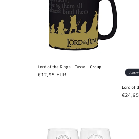
o
r
i
e
Lord of the Rings - Tasse - Group
Ausv
:
Normaler
€12,95 EUR
Preis
Lord of 
Normal
€24,9
Preis