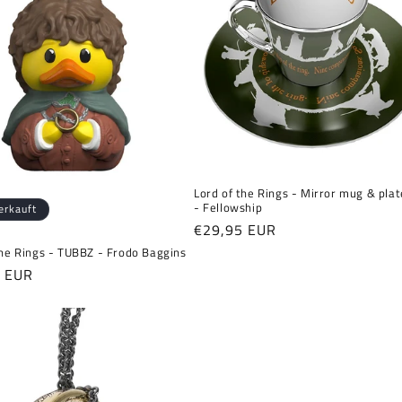
Lord of the Rings - Mirror mug & plat
- Fellowship
erkauft
Normaler
€29,95 EUR
Preis
the Rings - TUBBZ - Frodo Baggins
er
5 EUR