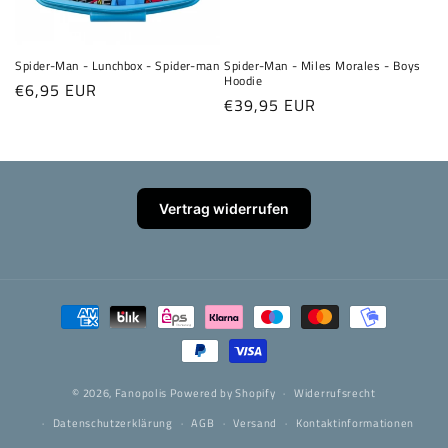
e
:
Spider-Man - Lunchbox - Spider-man
Spider-Man - Miles Morales - Boys
Hoodie
Normaler
€6,95 EUR
Normaler
€39,95 EUR
Preis
Preis
Vertrag widerrufen
Zahlungsmethoden
© 2026,
Fanopolis
Powered by Shopify
Widerrufsrecht
Datenschutzerklärung
AGB
Versand
Kontaktinformationen