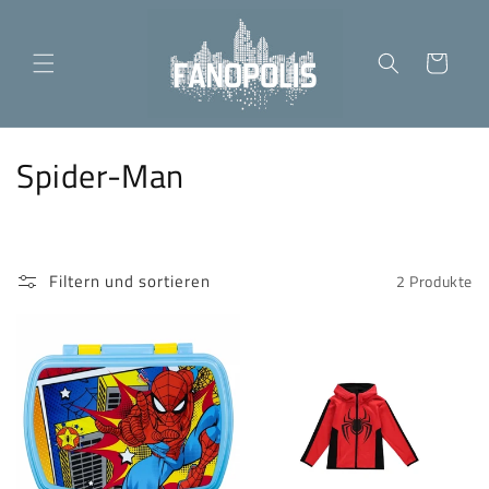
Direkt
zum
Inhalt
Warenkorb
K
Spider-Man
a
t
Filtern und sortieren
2 Produkte
e
g
o
r
i