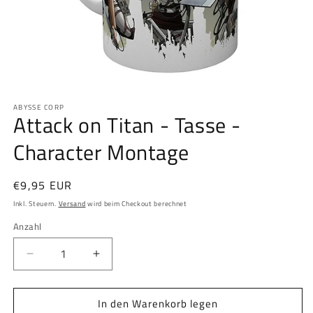
Medien
1
ABYSSE CORP
in
Attack on Titan - Tasse -
Modal
öffnen
Character Montage
Normaler
€9,95 EUR
Preis
Inkl. Steuern.
Versand
wird beim Checkout berechnet
Anzahl
Anzahl
Verringere
Erhöhe
die
die
Menge
Menge
In den Warenkorb legen
für
für