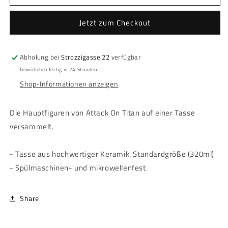
Attack
Attack
on
on
Jetzt zum Checkout
Titan
Titan
-
-
Tasse
Tasse
Abholung bei
Strozzigasse 22
verfügbar
-
-
Character
Character
Gewöhnlich fertig in 24 Stunden
Montage
Montage
Shop-Informationen anzeigen
Die Hauptfiguren von Attack On Titan auf einer Tasse
versammelt.
- Tasse aus hochwertiger Keramik. Standardgröße (320ml)
- Spülmaschinen- und mikrowellenfest.
Share