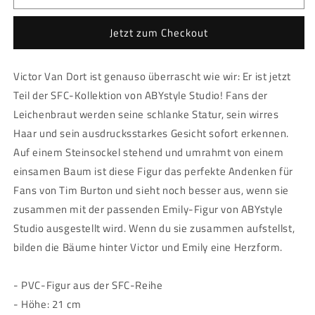
Corpse
Corpse
Bride
Bride
Jetzt zum Checkout
-
-
Figur
Figur
-
-
Victor Van Dort ist genauso überrascht wie wir: Er ist jetzt
Victor
Victor
Teil der SFC-Kollektion von ABYstyle Studio! Fans der
Leichenbraut werden seine schlanke Statur, sein wirres
Haar und sein ausdrucksstarkes Gesicht sofort erkennen.
Auf einem Steinsockel stehend und umrahmt von einem
einsamen Baum ist diese Figur das perfekte Andenken für
Fans von Tim Burton und sieht noch besser aus, wenn sie
zusammen mit der passenden Emily-Figur von ABYstyle
Studio ausgestellt wird. Wenn du sie zusammen aufstellst,
bilden die Bäume hinter Victor und Emily eine Herzform.
- PVC-Figur aus der SFC-Reihe
- Höhe: 21 cm