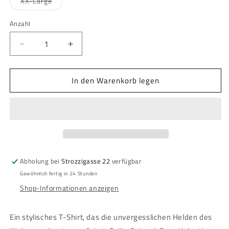
Variante
XX-Large
verfügbar
verfügbar
verfügbar
ausverkauft
oder
nicht
Anzahl
Anzahl
verfügbar
Verringere
Erhöhe
die
die
Menge
Menge
In den Warenkorb legen
für
für
Cowboy
Cowboy
Bebop
Bebop
-
-
T-
T-
Shirt
Shirt
-
-
Character
Character
Abholung bei
Strozzigasse 22
verfügbar
Panel
Panel
Gewöhnlich fertig in 24 Stunden
Shop-Informationen anzeigen
Ein stylisches T-Shirt, das die unvergesslichen Helden des