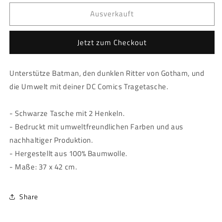
Menge
Menge
Ausverkauft
für
für
DC
DC
Comics
Comics
Jetzt zum Checkout
-
-
Tragetasche
Tragetasche
-
-
Unterstütze Batman, den dunklen Ritter von Gotham, und
&quot;Batman&quot;
&quot;Batman&quot;
die Umwelt mit deiner DC Comics Tragetasche.
- Schwarze Tasche mit 2 Henkeln.
- Bedruckt mit umweltfreundlichen Farben und aus
nachhaltiger Produktion.
- Hergestellt aus 100% Baumwolle.
- Maße: 37 x 42 cm.
Share