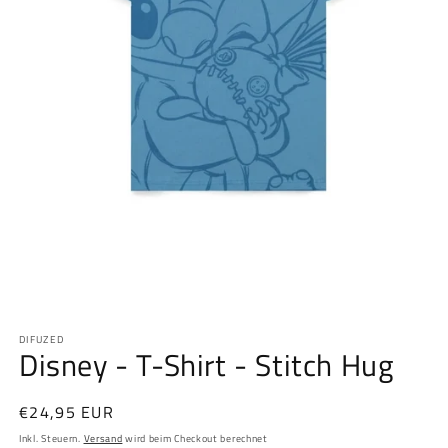
Medien
1
DIFUZED
in
Disney - T-Shirt - Stitch Hug
Modal
öffnen
Normaler
€24,95 EUR
Preis
Inkl. Steuern.
Versand
wird beim Checkout berechnet