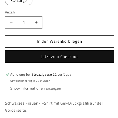
XX-Large
verfügbar
Anzahl
Anzahl
Verringere
Erhöhe
die
die
Menge
Menge
In den Warenkorb legen
für
für
Disney
Disney
-
-
Jetzt zum Checkout
Women&#39;s
Women&#39;s
T-
T-
shirt
shirt
Abholung bei
Strozzigasse 22
verfügbar
-
-
Maleficent
Maleficent
Gewöhnlich fertig in 24 Stunden
Shop-Informationen anzeigen
Schwarzes Frauen-T-Shirt mit Gel-Druckgrafik auf der
Vorderseite.