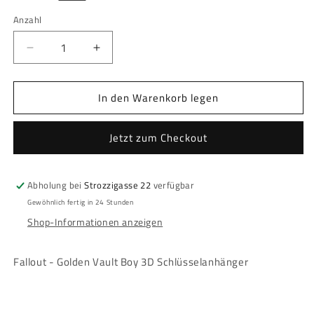
Anzahl
Anzahl
Verringere
Erhöhe
die
die
Menge
Menge
In den Warenkorb legen
für
für
Fallout
Fallout
-
-
Jetzt zum Checkout
Golden
Golden
Vault
Vault
Boy
Boy
Abholung bei
Strozzigasse 22
verfügbar
3D
3D
Metal
Metal
Gewöhnlich fertig in 24 Stunden
Schlüsselanhänger
Schlüsselanhänger
Shop-Informationen anzeigen
Fallout - Golden Vault Boy 3D Schlüsselanhänger