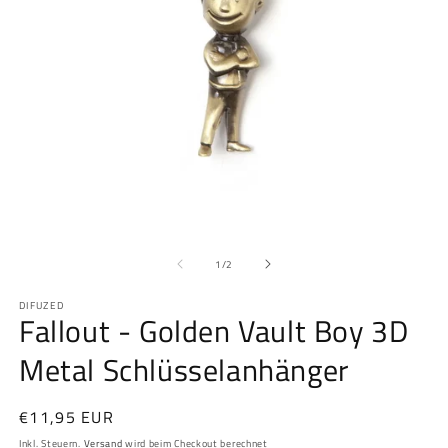
Medien
M
1
2
von
in
in
1
/
2
Modal
M
öffnen
öf
DIFUZED
Fallout - Golden Vault Boy 3D
Metal Schlüsselanhänger
Normaler
€11,95 EUR
Preis
Inkl. Steuern.
Versand
wird beim Checkout berechnet