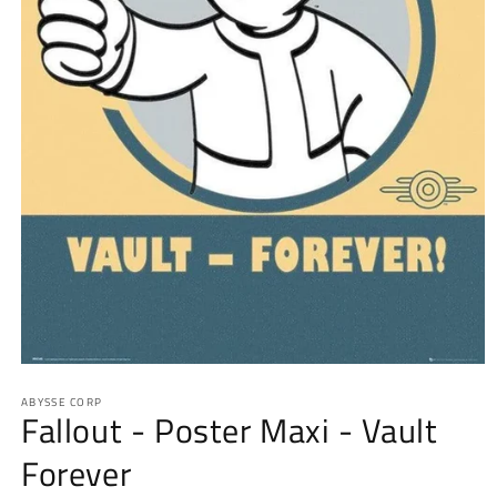
Medien
1
ABYSSE CORP
in
Fallout - Poster Maxi - Vault
Modal
öffnen
Forever