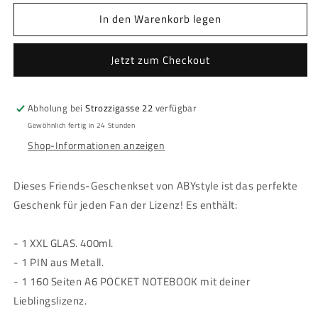
Menge
Menge
In den Warenkorb legen
für
für
Friends
Friends
-
-
Jetzt zum Checkout
Geschenkset
Geschenkset
-
-
&quot;Central
&quot;Central
Abholung bei
Strozzigasse 22
verfügbar
Perk&quot;
Perk&quot;
Gewöhnlich fertig in 24 Stunden
Shop-Informationen anzeigen
Dieses Friends-Geschenkset von ABYstyle ist das perfekte
Geschenk für jeden Fan der Lizenz! Es enthält:
- 1 XXL GLAS. 400ml.
- 1 PIN aus Metall.
- 1 160 Seiten A6 POCKET NOTEBOOK mit deiner
Lieblingslizenz.