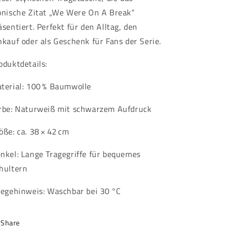
onische Zitat „We Were On A Break“
äsentiert.
Perfekt für den Alltag, den
nkauf oder als Geschenk für Fans der Serie.
oduktdetails:
terial:
100 % Baumwolle
rbe:
Naturweiß mit schwarzem Aufdruck
öße:
ca. 38 × 42 cm
nkel:
Lange Tragegriffe für bequemes
hultern
legehinweis:
Waschbar bei 30 °C
Share