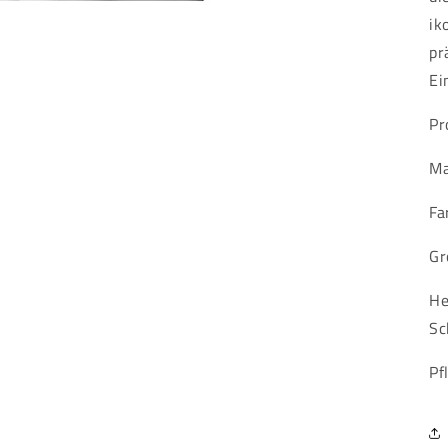
ik
pr
Ei
Pr
Ma
Fa
Gr
He
Sc
Pf