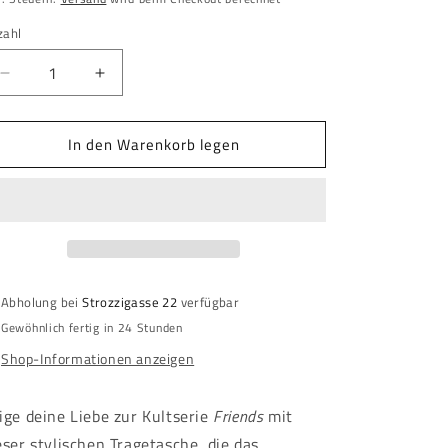
zahl
zahl
Verringere
Erhöhe
die
die
Menge
Menge
In den Warenkorb legen
für
für
Friends
Friends
-
-
Tragetasche
Tragetasche
-
-
Break
Break
Abholung bei
Strozzigasse 22
verfügbar
Gewöhnlich fertig in 24 Stunden
Shop-Informationen anzeigen
ige deine Liebe zur Kultserie
Friends
mit
eser stylischen Tragetasche, die das