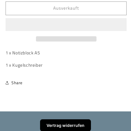
Menge
Menge
Ausverkauft
für
für
Harry
Harry
Potter
Potter
-
-
Schreibset
Schreibset
-
-
Slytherin
Slytherin
1 x Notizblock A5
1 x Kugelschreiber
Share
Vertrag widerrufen