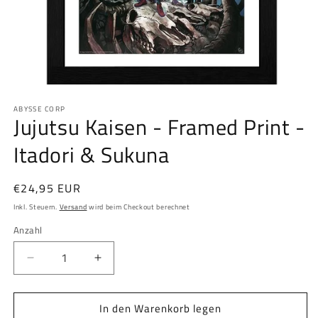
Medien
1
ABYSSE CORP
in
Jujutsu Kaisen - Framed Print -
Modal
öffnen
Itadori & Sukuna
Normaler
€24,95 EUR
Preis
Inkl. Steuern.
Versand
wird beim Checkout berechnet
Anzahl
Anzahl
Verringere
Erhöhe
die
die
Menge
Menge
In den Warenkorb legen
für
für