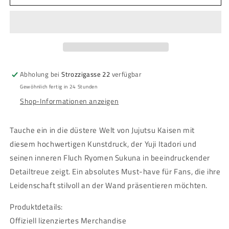
Jujutsu
Jujutsu
Kaisen
Kaisen
-
-
Framed
Framed
Print
Print
-
-
Itadori
Itadori
Abholung bei
Strozzigasse 22
verfügbar
&amp;
&amp;
Gewöhnlich fertig in 24 Stunden
Sukuna
Sukuna
Shop-Informationen anzeigen
Tauche ein in die düstere Welt von Jujutsu Kaisen mit
diesem hochwertigen Kunstdruck, der Yuji Itadori und
seinen inneren Fluch Ryomen Sukuna in beeindruckender
Detailtreue zeigt. Ein absolutes Must-have für Fans, die ihre
Leidenschaft stilvoll an der Wand präsentieren möchten.
Produktdetails:
Offiziell lizenziertes Merchandise