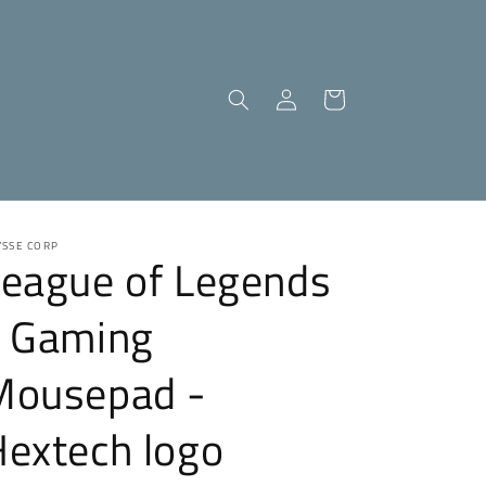
Einloggen
Warenkorb
YSSE CORP
League of Legends
- Gaming
Mousepad -
extech logo