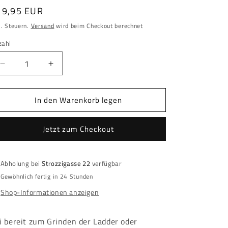
ormaler
19,95 EUR
eis
l. Steuern.
Versand
wird beim Checkout berechnet
zahl
zahl
Verringere
Erhöhe
die
die
Menge
Menge
In den Warenkorb legen
für
für
League
League
of
of
Jetzt zum Checkout
Legends
Legends
-
-
Gaming
Gaming
Abholung bei
Strozzigasse 22
verfügbar
Mousepad
Mousepad
-
-
Gewöhnlich fertig in 24 Stunden
Hextech
Hextech
Shop-Informationen anzeigen
logo
logo
i bereit zum Grinden der Ladder oder