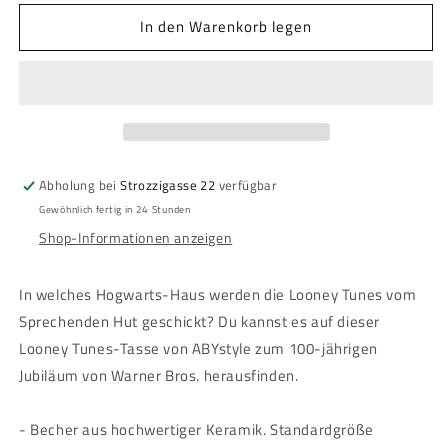
Menge
Menge
In den Warenkorb legen
für
für
Looney
Looney
Tunes
Tunes
-
-
Tasse
Tasse
-
-
Harry
Harry
Potter
Potter
Abholung bei
Strozzigasse 22
verfügbar
Mash
Mash
Gewöhnlich fertig in 24 Stunden
Up
Up
Shop-Informationen anzeigen
In welches Hogwarts-Haus werden die Looney Tunes vom
Sprechenden Hut geschickt? Du kannst es auf dieser
Looney Tunes-Tasse von ABYstyle zum 100-jährigen
Jubiläum von Warner Bros. herausfinden.
- Becher aus hochwertiger Keramik. Standardgröße