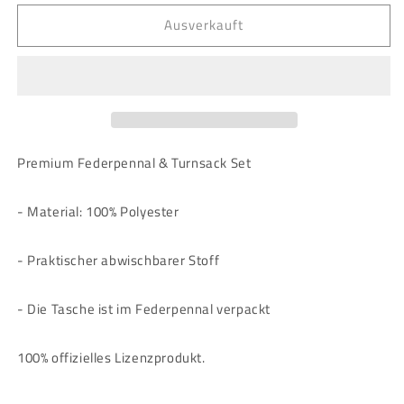
Menge
Menge
Ausverkauft
für
für
Minecraft
Minecraft
-
-
SET
SET
-
-
Federpennal
Federpennal
&amp;
&amp;
Turnsack
Turnsack
Premium Federpennal & Turnsack Set
-
-
TNT
TNT
- Material: 100% Polyester
- Praktischer abwischbarer Stoff
- Die Tasche ist im Federpennal verpackt
100% offizielles Lizenzprodukt.