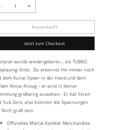
Verringere
Erhöhe
die
die
Menge
Menge
Ausverkauft
für
für
Mortal
Mortal
Kombat
Kombat
Jetzt zum Checkout
-
-
TUBBZ
TUBBZ
-
-
orpion wurde wiedergeboren... als TUBBZ-
Scorpion
Scorpion
splaying-Ente. Du erkennst ihn immer noch
t dem Kunai-Speer in der Hand und dem
lben Ninja-Anzug - er wird in deiner
mmlung großartig aussehen. Er hat Streit
t Sub Zero, also könnten die Spannungen
 Teich groß sein.
Offizielles Mortal Kombat Merchandise.