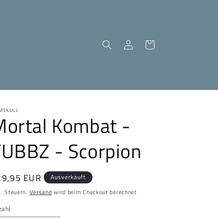
Einloggen
Warenkorb
MSKULL
Mortal Kombat -
TUBBZ - Scorpion
ormaler
29,95 EUR
Ausverkauft
eis
l. Steuern.
Versand
wird beim Checkout berechnet
zahl
zahl