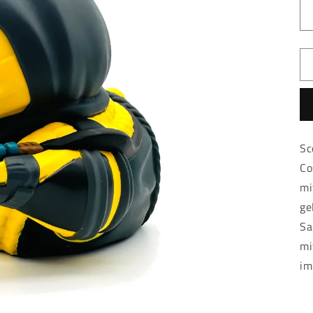
Sc
Co
mi
ge
Sa
mi
im