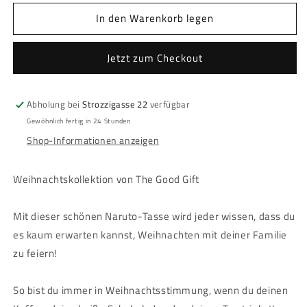
Menge
Menge
In den Warenkorb legen
für
für
Naruto
Naruto
Shippuden
Shippuden
Jetzt zum Checkout
-
-
Tasse
Tasse
-
-
Abholung bei
Strozzigasse 22
verfügbar
&quot;ALL
&quot;ALL
I
I
Gewöhnlich fertig in 24 Stunden
WANT
WANT
Shop-Informationen anzeigen
FOR
FOR
CHRISTMAS&quot;
CHRISTMAS&quot;
Weihnachtskollektion von The Good Gift
Mit dieser schönen Naruto-Tasse wird jeder wissen, dass du
es kaum erwarten kannst, Weihnachten mit deiner Familie
zu feiern!
So bist du immer in Weihnachtsstimmung, wenn du deinen