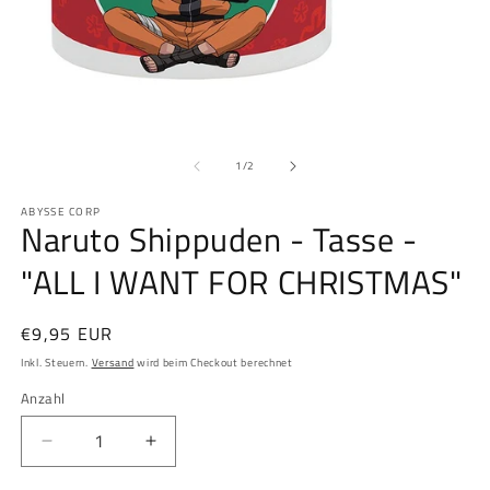
Medien
M
1
2
von
in
in
1
/
2
Modal
M
öffnen
öf
ABYSSE CORP
Naruto Shippuden - Tasse -
"ALL I WANT FOR CHRISTMAS"
Normaler
€9,95 EUR
Preis
Inkl. Steuern.
Versand
wird beim Checkout berechnet
Anzahl
Anzahl
Verringere
Erhöhe
die
die