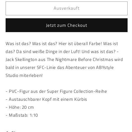
Menge
Menge
Ausverkauft
für
für
Nightmare
Nightmare
Before
Before
Jetzt zum Checkout
Christmas
Christmas
-
-
Figur
Figur
Was ist das? Was ist das? Hier ist überall Farbe! Was ist
-
-
das? Da sind weiße Dinge in der Luft! Und was ist das? -
&quot;Jack
&quot;Jack
Skellington&quot;
Skellington&quot;
Jack Skellington aus The Nightmare Before Christmas wird
bald in unserer SFC-Linie das Abenteuer von ABYstyle
Studio miterleben!
- PVC-Figur aus der Super Figure Collection-Reihe
- Austauschbarer Kopf mit einem Kürbis
- Höhe: 20 cm
- Maßstab: 1:10