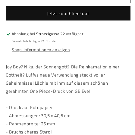
One
One
Piece
Piece
Jetzt zum Checkout
-
-
Framed
Framed
print
print
Abholung bei
Strozzigasse 22
verfügbar
&quot;Nika&quot;
&quot;Nika&quot;
(30x40)
(30x40)
Gewöhnlich fertig in 24 Stunden
Shop-Informationen anzeigen
Joy Boy? Nika, der Sonnengott? Die Reinkarnation einer
Gottheit? Luffys neue Verwandlung steckt voller
Geheimnisse! Lächle mit ihm auf diesem schönen
gerahmten One Piece-Druck von GB Eye!
- Druck auf Fotopapier
- Abmessungen: 30,5 x 40,6 cm
- Rahmenbreite: 25 mm
- Bruchsicheres Styrol