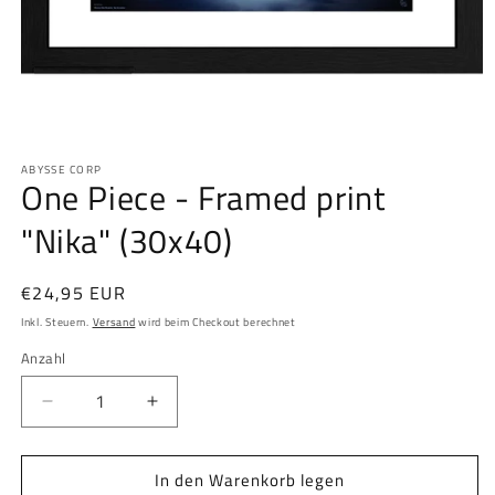
Medien
1
ABYSSE CORP
in
One Piece - Framed print
Modal
öffnen
"Nika" (30x40)
Normaler
€24,95 EUR
Preis
Inkl. Steuern.
Versand
wird beim Checkout berechnet
Anzahl
Anzahl
Verringere
Erhöhe
die
die
Menge
Menge
In den Warenkorb legen
für
für