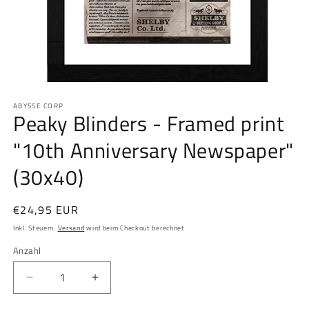
Medien
1
ABYSSE CORP
in
Peaky Blinders - Framed print
Modal
öffnen
"10th Anniversary Newspaper"
(30x40)
Normaler
€24,95 EUR
Preis
Inkl. Steuern.
Versand
wird beim Checkout berechnet
Anzahl
Anzahl
Verringere
Erhöhe
die
die