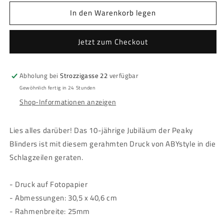
Menge
Menge
In den Warenkorb legen
für
für
Peaky
Peaky
Blinders
Blinders
Jetzt zum Checkout
-
-
Framed
Framed
print
print
Abholung bei
Strozzigasse 22
verfügbar
&quot;10th
&quot;10th
Anniversary
Anniversary
Gewöhnlich fertig in 24 Stunden
Newspaper&quot;
Newspaper&quot;
Shop-Informationen anzeigen
(30x40)
(30x40)
Lies alles darüber! Das 10-jährige Jubiläum der Peaky
Blinders ist mit diesem gerahmten Druck von ABYstyle in die
Schlagzeilen geraten.
- Druck auf Fotopapier
- Abmessungen: 30,5 x 40,6 cm
- Rahmenbreite: 25mm