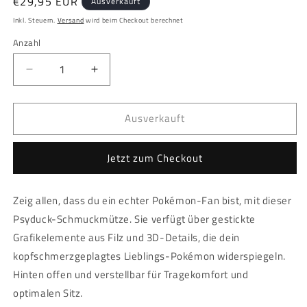
Normaler
€29,95 EUR
Ausverkauft
Preis
Inkl. Steuern.
Versand
wird beim Checkout berechnet
Anzahl
Anzahl
Verringere
Erhöhe
die
die
Menge
Menge
Ausverkauft
für
für
Pokémon
Pokémon
-
-
Jetzt zum Checkout
Enton
Enton
Novelty
Novelty
Cap
Cap
Zeig allen, dass du ein echter Pokémon-Fan bist, mit dieser
Psyduck-Schmuckmütze. Sie verfügt über gestickte
Grafikelemente aus Filz und 3D-Details, die dein
kopfschmerzgeplagtes Lieblings-Pokémon widerspiegeln.
Hinten offen und verstellbar für Tragekomfort und
optimalen Sitz.