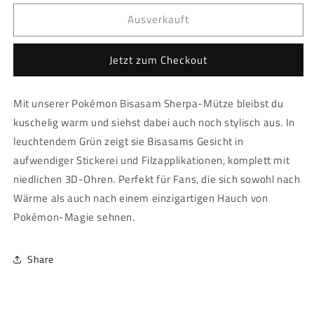
Menge
Menge
Ausverkauft
für
für
Pokémon
Pokémon
-
-
Jetzt zum Checkout
Haube
Haube
-
-
Bisasam
Bisasam
Mit unserer Pokémon Bisasam Sherpa-Mütze bleibst du
Sherpa
Sherpa
kuschelig warm und siehst dabei auch noch stylisch aus. In
leuchtendem Grün zeigt sie Bisasams Gesicht in
aufwendiger Stickerei und Filzapplikationen, komplett mit
niedlichen 3D-Ohren. Perfekt für Fans, die sich sowohl nach
Wärme als auch nach einem einzigartigen Hauch von
Pokémon-Magie sehnen.
Share