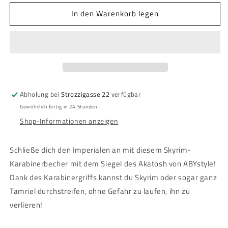
Menge
Menge
In den Warenkorb legen
für
für
Skyrim
Skyrim
-
-
Karabiner
Karabiner
Tasse
Tasse
-
-
Logo
Logo
Abholung bei
Strozzigasse 22
verfügbar
Gewöhnlich fertig in 24 Stunden
Shop-Informationen anzeigen
Schließe dich den Imperialen an mit diesem Skyrim-
Karabinerbecher mit dem Siegel des Akatosh von ABYstyle!
Dank des Karabinergriffs kannst du Skyrim oder sogar ganz
Tamriel durchstreifen, ohne Gefahr zu laufen, ihn zu
verlieren!