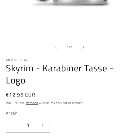
Medien
M
1
2
von
in
in
1
/
2
Modal
M
öffnen
öf
ABYSSE CORP
Skyrim - Karabiner Tasse -
Logo
Normaler
€12,95 EUR
Preis
Inkl. Steuern.
Versand
wird beim Checkout berechnet
Anzahl
Anzahl
Verringere
Erhöhe
die
die