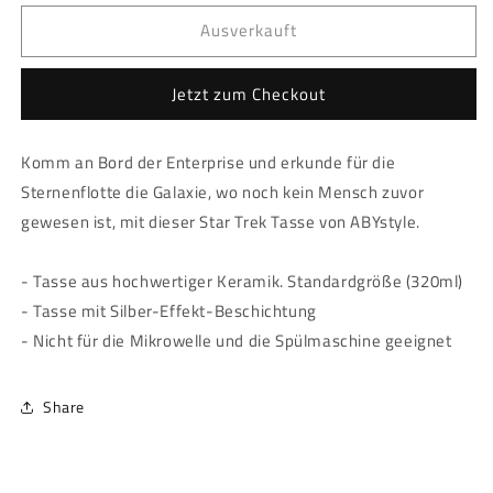
Menge
Menge
Ausverkauft
für
für
Star
Star
Trek
Trek
Jetzt zum Checkout
-
-
Tasse
Tasse
-
-
Komm an Bord der Enterprise und erkunde für die
Enterprise
Enterprise
Sternenflotte die Galaxie, wo noch kein Mensch zuvor
silver
silver
gewesen ist, mit dieser Star Trek Tasse von ABYstyle.
- Tasse aus hochwertiger Keramik. Standardgröße (320ml)
- Tasse mit Silber-Effekt-Beschichtung
- Nicht für die Mikrowelle und die Spülmaschine geeignet
Share