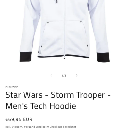
Medien
M
1
2
von
in
in
1
/
3
Modal
M
öffnen
öf
DIFUZED
Star Wars - Storm Trooper -
Men's Tech Hoodie
Normaler
€69,95 EUR
Preis
Inkl. Steuern.
Versand
wird beim Checkout berechnet