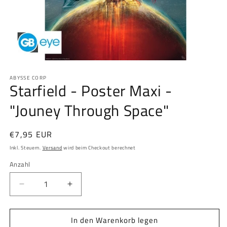
Medien
1
ABYSSE CORP
in
Starfield - Poster Maxi -
Modal
öffnen
"Jouney Through Space"
Normaler
€7,95 EUR
Preis
Inkl. Steuern.
Versand
wird beim Checkout berechnet
Anzahl
Anzahl
Verringere
Erhöhe
die
die
Menge
Menge
In den Warenkorb legen
für
für