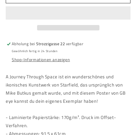
Starfield
Starfield
-
-
Poster
Poster
Maxi
Maxi
-
-
&quot;Jouney
&quot;Jouney
Through
Through
Abholung bei
Strozzigasse 22
verfügbar
Space&quot;
Space&quot;
Gewöhnlich fertig in 24 Stunden
Shop-Informationen anzeigen
A Journey Through Space ist ein wunderschönes und
ikonisches Kunstwerk von Starfield, das ursprünglich von
Mike Butkus gemalt wurde, und mit diesem Poster von GB
eye kannst du dein eigenes Exemplar haben!
- Laminierte Papierstärke: 170g/m². Druck im Offset-
Verfahren.
- Abmessungen: 91,5 x 61cm