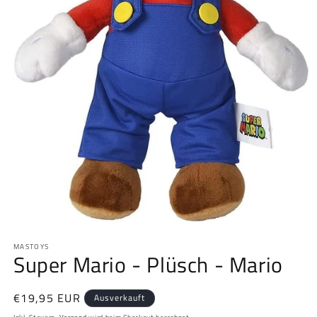
Medien
1
MASTOYS
in
Super Mario - Plüsch - Mario
Modal
öffnen
Normaler
€19,95 EUR
Ausverkauft
Preis