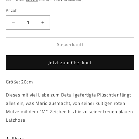
Inkl. Steuern.
Versand
wird beim Checkout berechnet
Anzahl
Anzahl
Verringere
Erhöhe
die
die
Menge
Menge
Ausverkauft
für
für
Super
Super
Mario
Mario
Jetzt zum Checkout
-
-
Plüsch
Plüsch
-
-
Größe: 20cm
Mario
Mario
Dieses mit viel Liebe zum Detail gefertigte Plüschtier fängt
alles ein, was Mario ausmacht, von seiner kultigen roten
Mütze mit dem "M"-Zeichen bis hin zu seiner treuen blauen
Latzhose.
Share