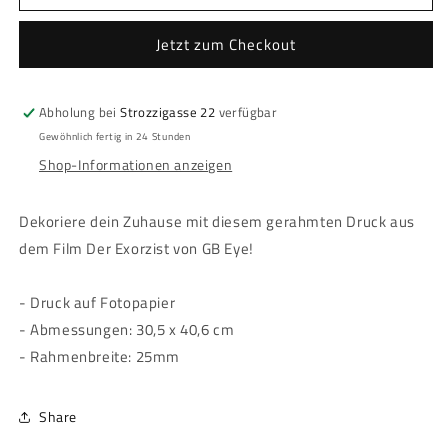
The
The
Exorcist
Exorcist
Jetzt zum Checkout
-
-
Framed
Framed
print
print
Abholung bei
Strozzigasse 22
verfügbar
-
-
&quot;Movie
&quot;Movie
Gewöhnlich fertig in 24 Stunden
Poster&quot;
Poster&quot;
Shop-Informationen anzeigen
Dekoriere dein Zuhause mit diesem gerahmten Druck aus
dem Film Der Exorzist von GB Eye!
- Druck auf Fotopapier
- Abmessungen: 30,5 x 40,6 cm
- Rahmenbreite: 25mm
Share