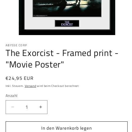
Medien
1
ABYSSE CORP
in
The Exorcist - Framed print -
Modal
öffnen
"Movie Poster"
Normaler
€24,95 EUR
Preis
Inkl. Steuern.
Versand
wird beim Checkout berechnet
Anzahl
Anzahl
Verringere
Erhöhe
die
die
Menge
Menge
In den Warenkorb legen
für
für