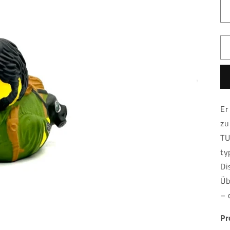
Er
zu
TU
ty
Di
Üb
– 
Pr