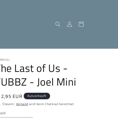
Einloggen
Warenkorb
MSKULL
he Last of Us -
UBBZ - Joel Mini
ormaler
12,95 EUR
Ausverkauft
eis
l. Steuern.
Versand
wird beim Checkout berechnet
zahl
zahl