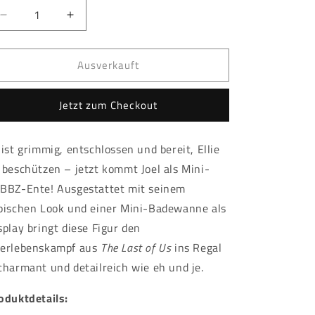
Verringere
Erhöhe
die
die
Menge
Menge
Ausverkauft
für
für
The
The
Last
Last
Jetzt zum Checkout
of
of
Us
Us
-
-
 ist grimmig, entschlossen und bereit, Ellie
TUBBZ
TUBBZ
 beschützen – jetzt kommt Joel als Mini-
-
-
Joel
Joel
BBZ-Ente! Ausgestattet mit seinem
Mini
Mini
pischen Look und einer Mini-Badewanne als
splay bringt diese Figur den
erlebenskampf aus
The Last of Us
ins Regal
charmant und detailreich wie eh und je.
oduktdetails: