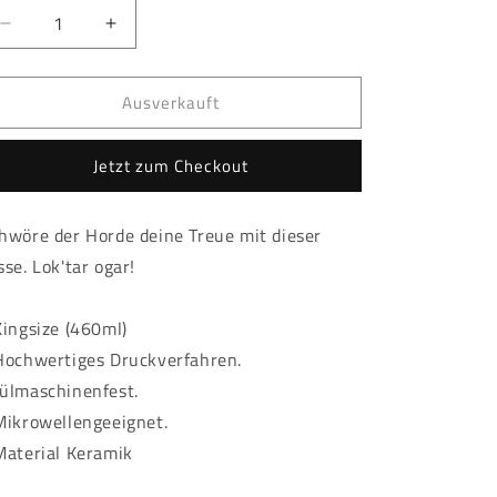
Verringere
Erhöhe
die
die
Menge
Menge
Ausverkauft
für
für
World
World
of
of
Jetzt zum Checkout
Warcraft
Warcraft
-
-
Tasse
Tasse
hwöre der Horde deine Treue mit dieser
-
-
sse. Lok'tar ogar!
Horde
Horde
Kingsize (460ml)
Hochwertiges Druckverfahren.
ülmaschinenfest.
Mikrowellengeeignet.
Material Keramik