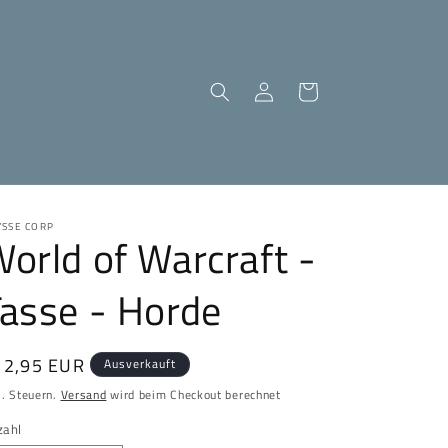
Einloggen
Warenkorb
YSSE CORP
orld of Warcraft -
asse - Horde
ormaler
12,95 EUR
Ausverkauft
eis
l. Steuern.
Versand
wird beim Checkout berechnet
zahl
zahl