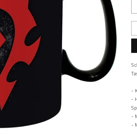
Sc
Ta
- 
- 
Sp
- 
- 