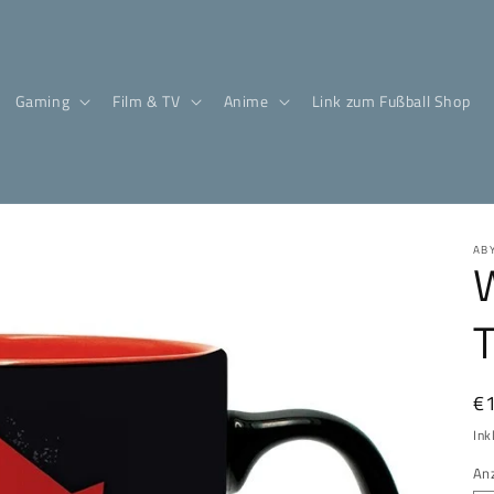
Gaming
Film & TV
Anime
Link zum Fußball Shop
AB
W
T
N
€
Pr
Ink
An
An