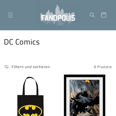
Direkt
zum
Inhalt
Warenkorb
K
DC Comics
a
t
Filtern und sortieren
8 Produkte
e
g
o
r
i