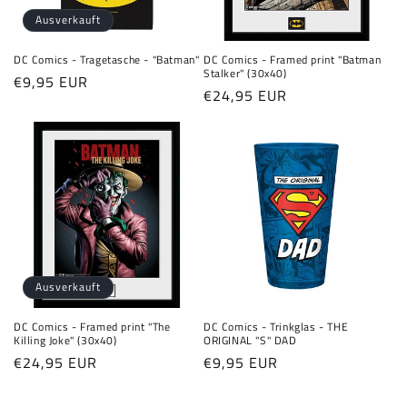
e
Ausverkauft
:
DC Comics - Tragetasche - "Batman"
DC Comics - Framed print "Batman
Stalker" (30x40)
Normaler
€9,95 EUR
Normaler
€24,95 EUR
Preis
Preis
Ausverkauft
DC Comics - Framed print "The
DC Comics - Trinkglas - THE
Killing Joke" (30x40)
ORIGINAL "S" DAD
Normaler
€24,95 EUR
Normaler
€9,95 EUR
Preis
Preis