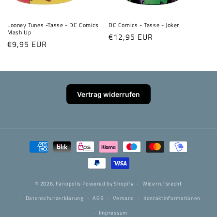
Looney Tunes -Tasse - DC Comics
DC Comics - Tasse - Joker
Mash Up
Normaler
€12,95 EUR
Normaler
€9,95 EUR
Preis
Preis
Vertrag widerrufen
Zahlungsmethoden
© 2026,
Fanopolis
Powered by Shopify
Widerrufsrecht
Datenschutzerklärung
AGB
Versand
Kontaktinformationen
Impressum