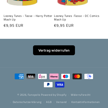
e
:
Looney Tunes - Tasse - Harry Potter
Looney Tunes -Tasse - DC Comics
Mash Up
Mash Up
Normaler
€9,95 EUR
Normaler
€9,95 EUR
Preis
Preis
Vertrag widerrufen
Zahlungsmethoden
© 2026,
Fanopolis
Powered by Shopify
Widerrufsrecht
Datenschutzerklärung
AGB
Versand
Kontaktinformationen