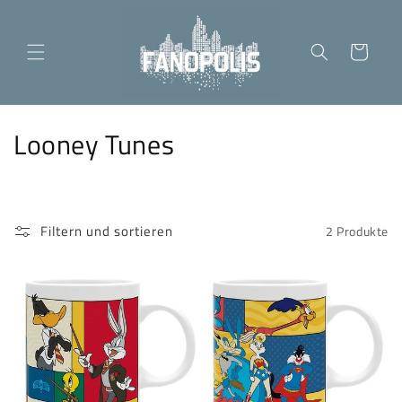
Direkt
zum
Inhalt
Warenkorb
K
Looney Tunes
a
t
Filtern und sortieren
2 Produkte
e
g
o
r
i