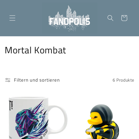
Direkt
zum
Inhalt
Warenkorb
K
Mortal Kombat
a
t
Filtern und sortieren
6 Produkte
e
g
o
r
i