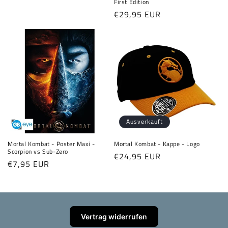
First Edition
Normaler
€29,95 EUR
Preis
Ausverkauft
Mortal Kombat - Poster Maxi -
Mortal Kombat - Kappe - Logo
Scorpion vs Sub-Zero
Normaler
€24,95 EUR
Normaler
€7,95 EUR
Preis
Preis
Vertrag widerrufen