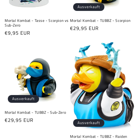
e
Ausverkauft
:
Mortal Kombat - Tasse - Scorpion vs
Mortal Kombat - TUBBZ - Scorpion
Sub-Zero
Normaler
€29,95 EUR
Normaler
€9,95 EUR
Preis
Preis
Ausverkauft
Mortal Kombat - TUBBZ - Sub-Zero
Normaler
€29,95 EUR
Ausverkauft
Preis
Mortal Kombat - TUBBZ - Raiden